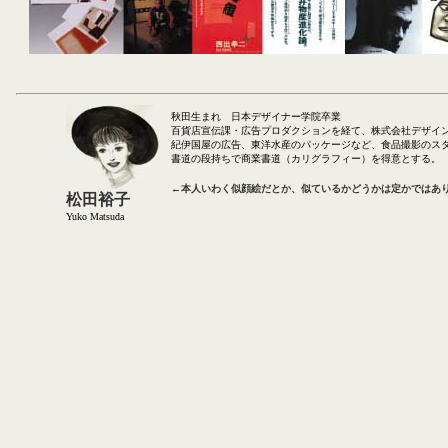
秋田生まれ 日本デザイナー学院卒業
百貨店宣伝課・広告プロダクションを経て、株式会社デザイ
紀伊国屋の広告、東洋水産のパッケージなど、食品撮影のス
書道の段持ちで商業書道（カリグラフィー）を得意とする。
←本人いわく似顔絵だとか、似ているかどうかは定かではあ
松田裕子
Yuko Matsuda