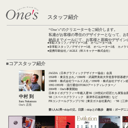
スタッフ紹介
“One's”のクリエーターをご紹介します。
私達がお客様の専任のデザイナーとなって、お
納品までメールにて、お客様と原稿やデザイン
●常駐スタッフ／デザイナー2名 オペレーター3名
●非常駐スタッフ／デザイナー5名 オペレーター2名 カメラ
●提携印刷会社／AGILE（幹スキャナー株式会社）
■コアスタッフ紹介
JAGDA（日本グラフィックデザイナー協会）会員
1958年・東京生まれ／1980年・武蔵野美術大学造形学部基
1980年・株式会社ワールド入社／1990年・株式会社デザイン
1992-1993年・流行通信OTOKOアートディレクター／
2004年・One's事業開始
日本タイポグラフィー年鑑入選'86［20世紀の巨匠たち展覧
中村 到
'88［スペースグラフィック 新津市石油資料館］など
PRコンクールグランプリ'92［東京ガス会社案内］・'98［三
Itaru Nakamura
One's 店長
妻1人&
2
男+
skip
の父。日課：skipとの散歩 趣味：ガーデ