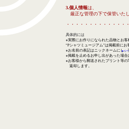
3.個人情報
は、
厳正な管理の下で保管いた
・・・・・・・・・・・・・
具体的には
●
実際にお作りになられた品物とお客様のご
“Pシャツミュージアム”は掲載前に
●
お名前の表記はニックネームにし、
●ペ
●
掲載を止めるお申し出があった場合
●
お客様から郵送されたプリント等の
返却します。